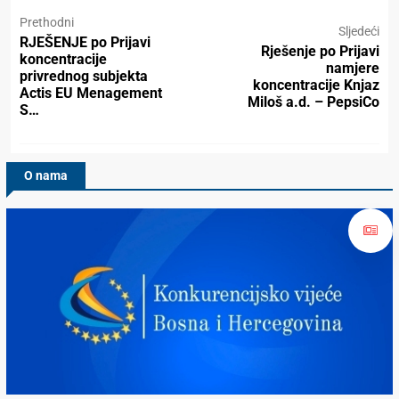
Prethodni
Sljedeći
RJEŠENJE po Prijavi
Rješenje po Prijavi
koncentracije
namjere
privrednog subjekta
koncentracije Knjaz
Actis EU Menagement
Miloš a.d. – PepsiCo
S…
O nama
Konkurencijsko Vijeće BiH