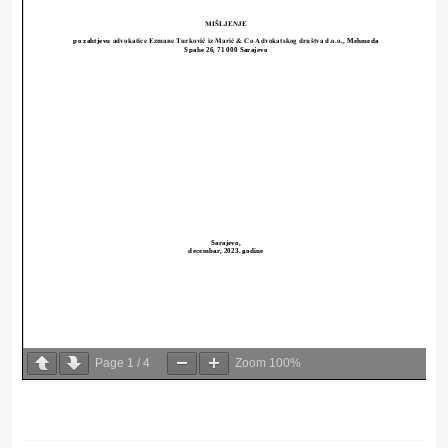
Page
1
/
4
Zoom
100%