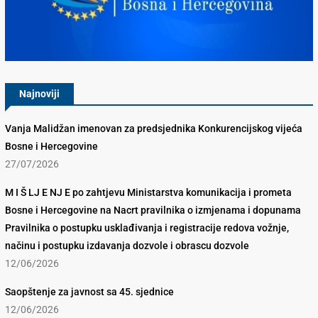
Konkurencijsko Vijeće BiH
Najnoviji
Vanja Malidžan imenovan za predsjednika Konkurencijskog vijeća
Bosne i Hercegovine
27/07/2026
M I Š LJ E NJ E po zahtjevu Ministarstva komunikacija i prometa
Bosne i Hercegovine na Nacrt pravilnika o izmjenama i dopunama
Pravilnika o postupku usklađivanja i registracije redova vožnje,
načinu i postupku izdavanja dozvole i obrascu dozvole
12/06/2026
Saopštenje za javnost sa 45. sjednice
12/06/2026