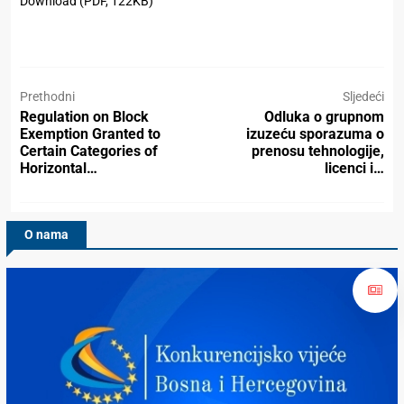
Download (PDF, 122KB)
Prethodni
Sljedeći
Regulation on Block
Odluka o grupnom
Exemption Granted to
izuzeću sporazuma o
Certain Categories of
prenosu tehnologije,
Horizontal…
licenci i…
O nama