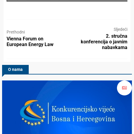
Sljedeći
Prethodni
2. stručna
Vienna Forum on
konferencija o javnim
European Energy Law
nabavkama
O nama
Konkurencijsko Vijeće BiH