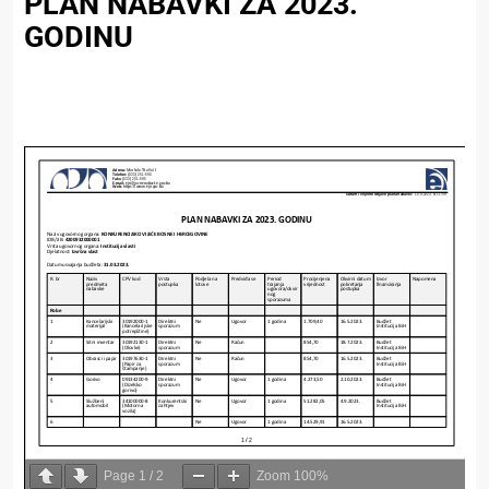
PLAN NABAVKI ZA 2023.
GODINU
Page
1
/
2
Zoom
100%