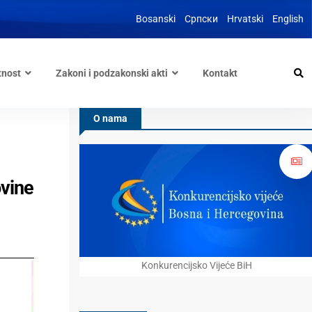
Bosanski
Српски
Hrvatski
English
tnost
Zakoni i podzakonski akti
Kontakt
O nama
ovine
Konkurencijsko Vijeće BiH