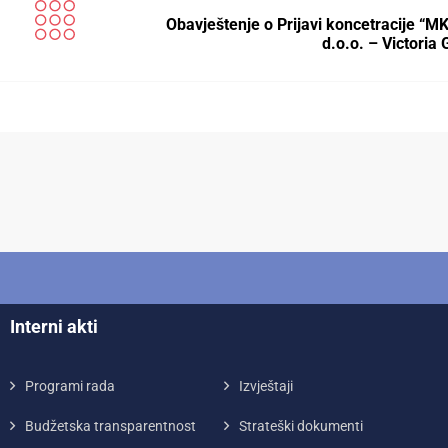
Obavještenje o Prijavi koncetracije “M
d.o.o. – Victoria
Interni akti
Programi rada
Izvještaji
Budžetska transparentnost
Strateški dokumenti