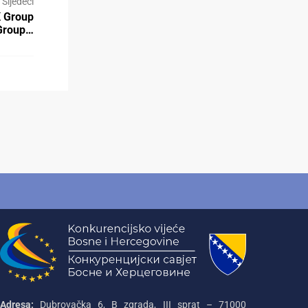
Sljedeći
K Group
 Group…
Adresa:
Dubrovačka 6, B zgrada, III sprat – 71000‌