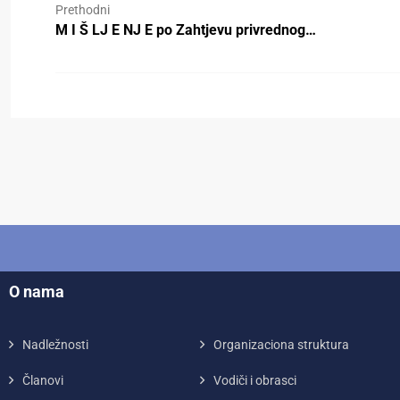
Prethodni
M I Š LJ E NJ E po Zahtjevu privrednog…
O nama
Nadležnosti
Organizaciona struktura
Članovi
Vodiči i obrasci