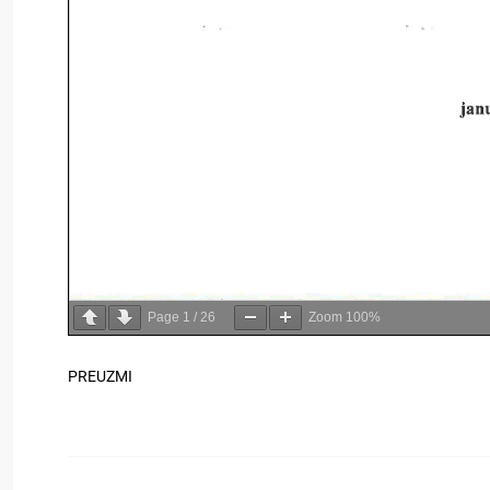
Page
1
/
26
Zoom
100%
PREUZMI