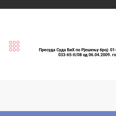
Пресуда Суда БиХ по Рјешењу број: 01
033-65-II/08 од 06.04.2009. 