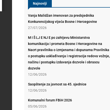
Najnoviji
Vanja Malidžan imenovan za predsjednika
Konkurencijskog vijeća Bosne i Hercegovine
27/07/2026
M I Š LJ E NJ E po zahtjevu Ministarstva
komunikacija i prometa Bosne i Hercegovine na
Nacrt pravilnika o izmjenama i dopunama Pravilnika
o postupku usklađivanja i registracije redova vožnje,
načinu i postupku izdavanja dozvole i obrascu
dozvole
12/06/2026
Saopštenje za javnost sa 45. sjednice
12/06/2026
Komunalni forum FBiH 2026
05/06/2026