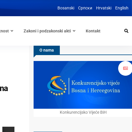
Bosanski
Српски
Hrvatski
English
tnost
Zakoni i podzakonski akti
Kontakt
O nama
ena
Konkurencijsko Vijeće BiH