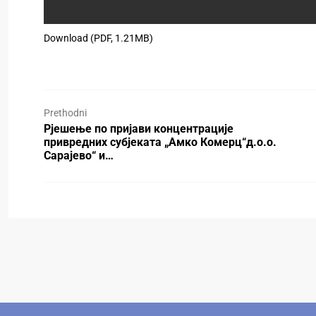
Download (PDF, 1.21MB)
Prethodni
Рјешење по пријави концентрације
привредних субјеката „Амко Комерц“д.о.о.
Сарајево“ и…