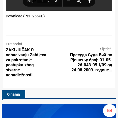
Download (PDF, 256KB)
Prethodni
Sljedeći
ZAKLJUČAK O
odbacivanju Zahtjeva
Пресуда Суда БиХ по
za pokretanje
Рјешењу број: 01-05-
postupka zbog
26-043-05-I/09 од
stvarne
24.08.2009. године…
nenadležnosti…
O nama