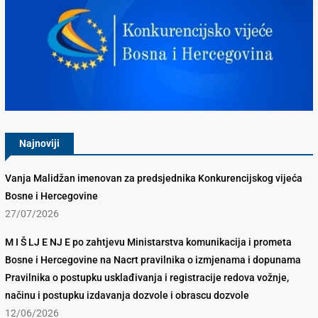
Konkurencijsko Vijeće BiH
Najnoviji
Vanja Malidžan imenovan za predsjednika Konkurencijskog vijeća
Bosne i Hercegovine
27/07/2026
M I Š LJ E NJ E po zahtjevu Ministarstva komunikacija i prometa
Bosne i Hercegovine na Nacrt pravilnika o izmjenama i dopunama
Pravilnika o postupku usklađivanja i registracije redova vožnje,
načinu i postupku izdavanja dozvole i obrascu dozvole
12/06/2026