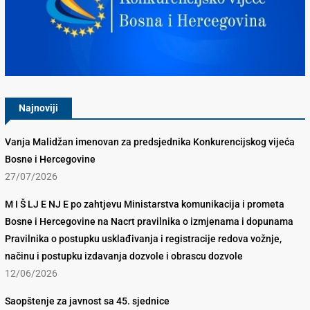
Konkurencijsko Vijeće BiH
Najnoviji
Vanja Malidžan imenovan za predsjednika Konkurencijskog vijeća
Bosne i Hercegovine
27/07/2026
M I Š LJ E NJ E po zahtjevu Ministarstva komunikacija i prometa
Bosne i Hercegovine na Nacrt pravilnika o izmjenama i dopunama
Pravilnika o postupku usklađivanja i registracije redova vožnje,
načinu i postupku izdavanja dozvole i obrascu dozvole
12/06/2026
Saopštenje za javnost sa 45. sjednice