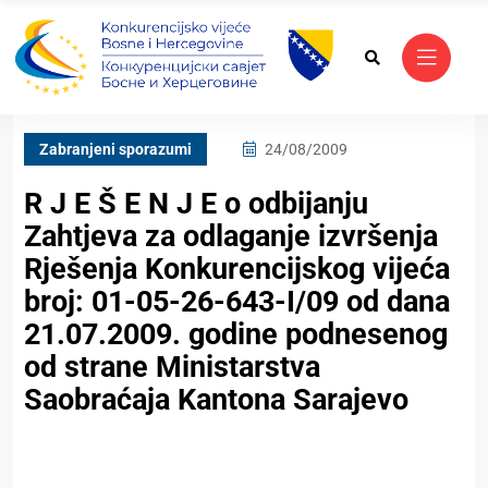
Zabranjeni sporazumi
24/08/2009
R J E Š E N J E o odbijanju
Zahtjeva za odlaganje izvršenja
Rješenja Konkurencijskog vijeća
broj: 01-05-26-643-I/09 od dana
21.07.2009. godine podnesenog
od strane Ministarstva
Saobraćaja Kantona Sarajevo