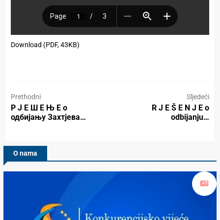
Download (PDF, 43KB)
Prethodni
Sljedeći
Р Ј Е Ш Е Њ Е о
R J E Š E N J E o
одбијању Захтјева…
odbijanju…
O nama