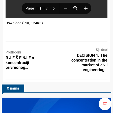
Download (PDF, 124KB)
Sljedeći
Prethodni
DECISION 1. The
R J E Š E NJ E o
concentration in the
koncentraciji
market of civil
privrednog…
engineering…
O nama