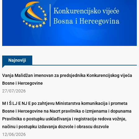
Konkurencijsko Vijeće BiH
Najnoviji
Vanja Malidžan imenovan za predsjednika Konkurencijskog vijeća
Bosne i Hercegovine
27/07/2026
M I Š LJ E NJ E po zahtjevu Ministarstva komunikacija i prometa
Bosne i Hercegovine na Nacrt pravilnika o izmjenama i dopunama
Pravilnika o postupku usklađivanja i registracije redova vožnje,
načinu i postupku izdavanja dozvole i obrascu dozvole
12/06/2026