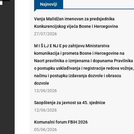
Najnoviji
Vanja Malidžan imenovan za predsjednika
Konkurencijskog vijeća Bosne i Hercegovine
27/07/2026
M I Š LJ E NJ E po zahtjevu Ministarstva
komunikacija i prometa Bosne i Hercegovine na
Nacrt pravilnika o izmjenama i dopunama Pravilnika
o postupku usklađivanja i registracije redova vožnje,
načinu i postupku izdavanja dozvole i obrascu
dozvole
12/06/2026
Saopštenje za javnost sa 45. sjednice
12/06/2026
Komunalni forum FBiH 2026
05/06/2026