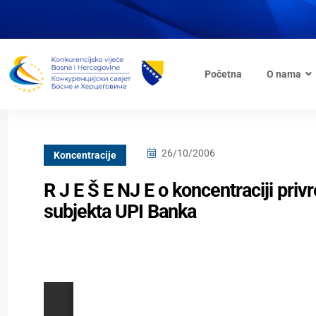
Početna
O nama
26/10/2006
Koncentracije
R J E Š E NJ E o koncentraciji priv
subjekta UPI Banka