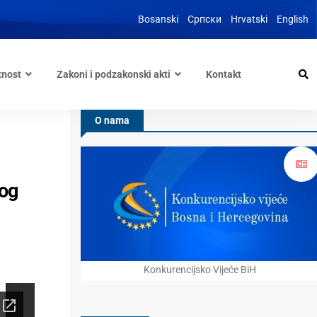
Bosanski
Српски
Hrvatski
English
tnost
Zakoni i podzakonski akti
Kontakt
O nama
nog
Konkurencijsko Vijeće BiH