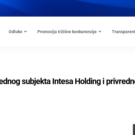
Odluke
Promocija tržišne konkurencije
Transparen
rednog subjekta Intesa Holding i privred