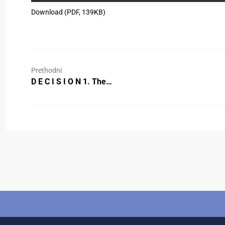
Download (PDF, 139KB)
Prethodni
D E C I S I O N 1. The…