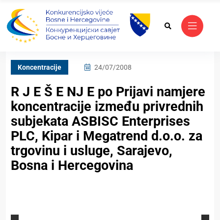
Koncentracije
24/07/2008
R J E Š E NJ E po Prijavi namjere
koncentracije između privrednih
subjekata ASBISC Enterprises
PLC, Kipar i Megatrend d.o.o. za
trgovinu i usluge, Sarajevo,
Bosna i Hercegovina