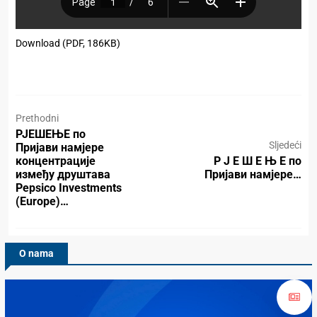
Download (PDF, 186KB)
Prethodni
РЈЕШЕЊЕ по
Sljedeći
Пријави намјере
концентрације
Р Ј Е Ш Е Њ Е по
између друштава
Пријави намјере…
Pepsico Investments
(Europe)…
O nama