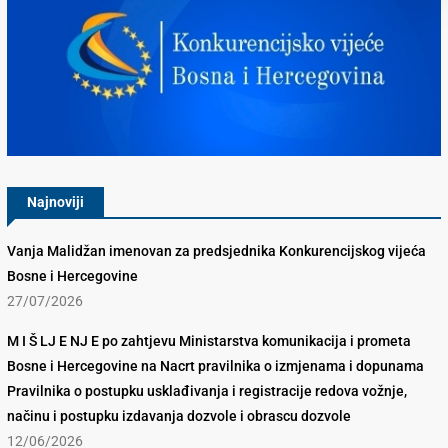
Konkurencijsko Vijeće BiH
Najnoviji
Vanja Malidžan imenovan za predsjednika Konkurencijskog vijeća
Bosne i Hercegovine
27/07/2026
M I Š LJ E NJ E po zahtjevu Ministarstva komunikacija i prometa
Bosne i Hercegovine na Nacrt pravilnika o izmjenama i dopunama
Pravilnika o postupku usklađivanja i registracije redova vožnje,
načinu i postupku izdavanja dozvole i obrascu dozvole
12/06/2026