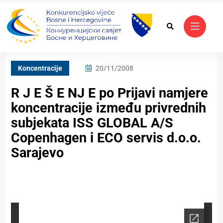
Koncentracije
20/11/2008
R J E Š E NJ E po Prijavi namjere
koncentracije između privrednih
subjekata ISS GLOBAL A/S
Copenhagen i ECO servis d.o.o.
Sarajevo