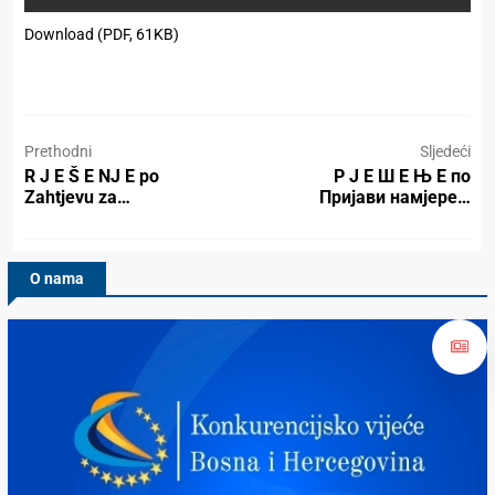
Download (PDF, 61KB)
Prethodni
Sljedeći
R J E Š E NJ E po
Р Ј Е Ш Е Њ Е по
Zahtjevu za…
Пријави намјере…
O nama