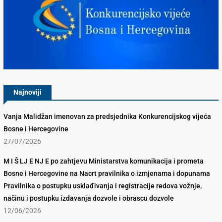
Konkurencijsko Vijeće BiH
Najnoviji
Vanja Malidžan imenovan za predsjednika Konkurencijskog vijeća
Bosne i Hercegovine
27/07/2026
M I Š LJ E NJ E po zahtjevu Ministarstva komunikacija i prometa
Bosne i Hercegovine na Nacrt pravilnika o izmjenama i dopunama
Pravilnika o postupku usklađivanja i registracije redova vožnje,
načinu i postupku izdavanja dozvole i obrascu dozvole
12/06/2026