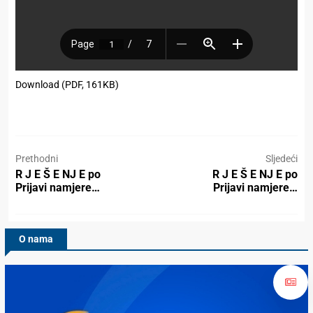
Download (PDF, 161KB)
Prethodni
Sljedeći
R J E Š E NJ E po
R J E Š E NJ E po
Prijavi namjere…
Prijavi namjere…
O nama