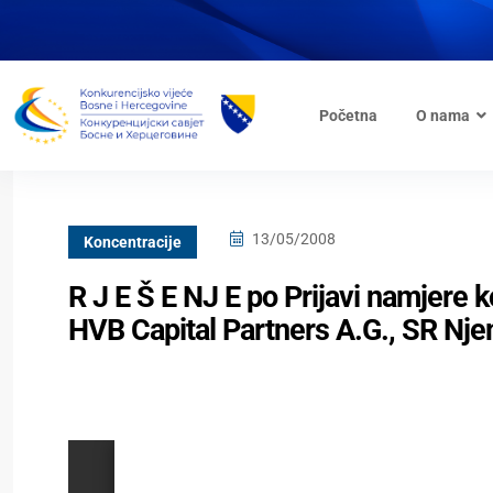
Početna
O nama
13/05/2008
Koncentracije
R J E Š E NJ E po Prijavi namjere 
HVB Capital Partners A.G., SR Nje