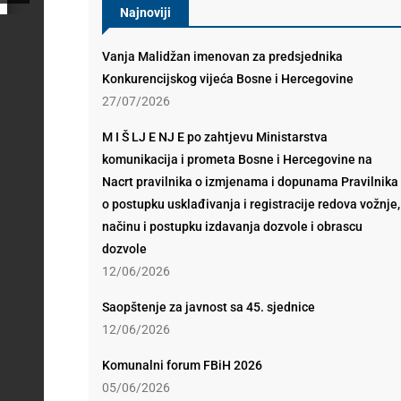
Najnoviji
Vanja Malidžan imenovan za predsjednika
Konkurencijskog vijeća Bosne i Hercegovine
27/07/2026
M I Š LJ E NJ E po zahtjevu Ministarstva
komunikacija i prometa Bosne i Hercegovine na
Nacrt pravilnika o izmjenama i dopunama Pravilnika
o postupku usklađivanja i registracije redova vožnje,
načinu i postupku izdavanja dozvole i obrascu
dozvole
12/06/2026
Saopštenje za javnost sa 45. sjednice
12/06/2026
Komunalni forum FBiH 2026
05/06/2026