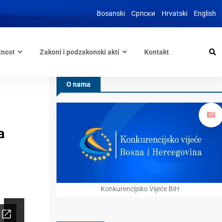
Bosanski
Српски
Hrvatski
English
tnost
Zakoni i podzakonski akti
Kontakt
O nama
a
Konkurencijsko Vijeće BiH