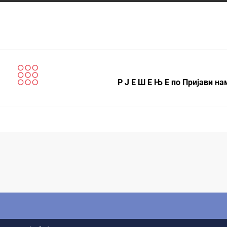
Р Ј Е Ш Е Њ Е по Пријави н