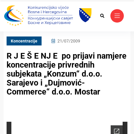
Koncentracije
21/07/2009
R J E Š E NJ E po prijavi namjere
koncentracije privrednih
subjekata „Konzum“ d.o.o.
Sarajevo i „Dujmović-
Commerce“ d.o.o. Mostar