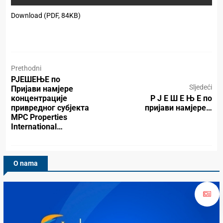
Download (PDF, 84KB)
Prethodni
РЈЕШЕЊЕ по
Sljedeći
Пријави намјере
концентрације
Р Ј Е Ш Е Њ Е по
привредног субјекта
пријави намјере…
MPC Properties
International…
O nama