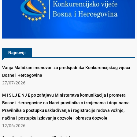
Konkurencijsko Vijeće BiH
Najnoviji
Vanja Malidžan imenovan za predsjednika Konkurencijskog vijeća
Bosne i Hercegovine
27/07/2026
M I Š LJ E NJ E po zahtjevu Ministarstva komunikacija i prometa
Bosne i Hercegovine na Nacrt pravilnika o izmjenama i dopunama
Pravilnika o postupku usklađivanja i registracije redova vožnje,
načinu i postupku izdavanja dozvole i obrascu dozvole
12/06/2026