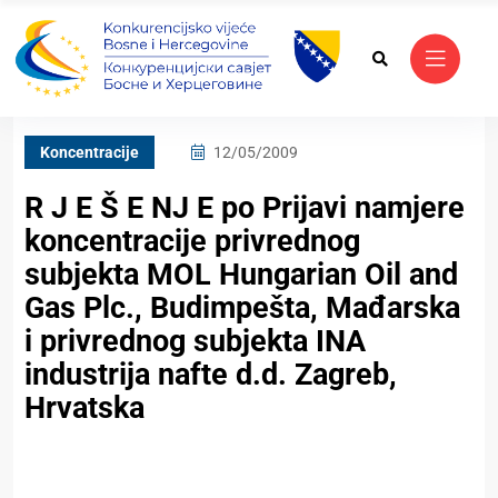
Koncentracije
12/05/2009
R J E Š E NJ E po Prijavi namjere
koncentracije privrednog
subjekta MOL Hungarian Oil and
Gas Plc., Budimpešta, Mađarska
i privrednog subjekta INA
industrija nafte d.d. Zagreb,
Hrvatska