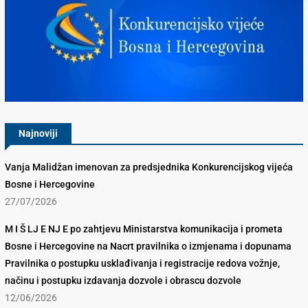
Konkurencijsko Vijeće BiH
Najnoviji
Vanja Malidžan imenovan za predsjednika Konkurencijskog vijeća
Bosne i Hercegovine
27/07/2026
M I Š LJ E NJ E po zahtjevu Ministarstva komunikacija i prometa
Bosne i Hercegovine na Nacrt pravilnika o izmjenama i dopunama
Pravilnika o postupku usklađivanja i registracije redova vožnje,
načinu i postupku izdavanja dozvole i obrascu dozvole
12/06/2026