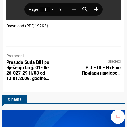
Download (PDF, 192KB)
Prethodni
Sljedeći
Presuda Suda BiH po
Rješenju broj: 01-06-
Р Ј Е Ш Е Њ Е по
26-027-29-II/08 od
Пријави намјере…
13.01.2009. godine…
O nama