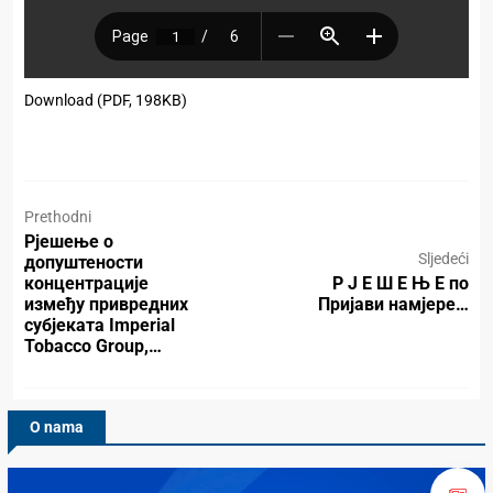
Download (PDF, 198KB)
Prethodni
Рјешење о
Sljedeći
допуштености
концентрације
Р Ј Е Ш Е Њ Е по
између привредних
Пријави намјере…
субјеката Imperial
Tobacco Group,…
O nama