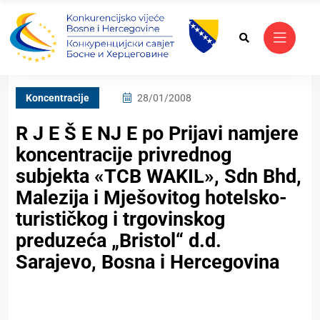
Koncentracije
28/01/2008
R J E Š E NJ E po Prijavi namjere
koncentracije privrednog
subjekta «TCB WAKIL», Sdn Bhd,
Malezija i Mješovitog hotelsko-
turističkog i trgovinskog
preduzeća „Bristol“ d.d.
Sarajevo, Bosna i Hercegovina