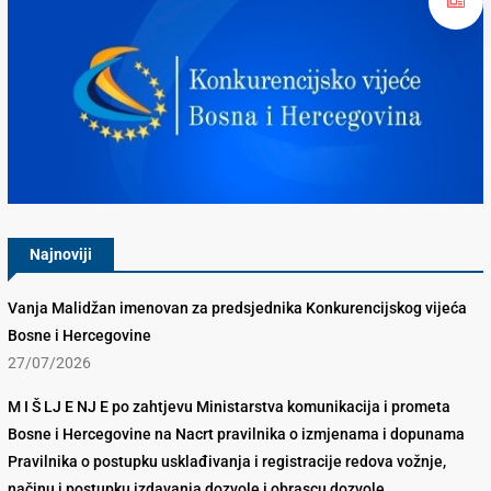
Konkurencijsko Vijeće BiH
Najnoviji
Vanja Malidžan imenovan za predsjednika Konkurencijskog vijeća
Bosne i Hercegovine
27/07/2026
M I Š LJ E NJ E po zahtjevu Ministarstva komunikacija i prometa
Bosne i Hercegovine na Nacrt pravilnika o izmjenama i dopunama
Pravilnika o postupku usklađivanja i registracije redova vožnje,
načinu i postupku izdavanja dozvole i obrascu dozvole