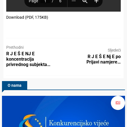
Download (PDF, 175KB)
Prethodni
Sljedeći
R J E Š E NJ E
R J E Š E Nj E po
koncentracija
Prijavi namjere…
privrednog subjekta…
O nama