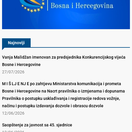
Konkurencijsko Vijeće BiH
Najnoviji
Vanja Malidžan imenovan za predsjednika Konkurencijskog vijeća
Bosne i Hercegovine
27/07/2026
M I Š LJ E NJ E po zahtjevu Ministarstva komunikacija i prometa
Bosne i Hercegovine na Nacrt pravilnika o izmjenama i dopunama
Pravilnika o postupku usklađivanja i registracije redova vožnje,
načinu i postupku izdavanja dozvole i obrascu dozvole
12/06/2026
Saopštenje za javnost sa 45. sjednice