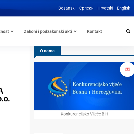
Bosanski
Српски
Hrvatski
English
tnost
Zakoni i podzakonski akti
Kontakt
O nama
m,
.o.
Konkurencijsko Vijeće BiH