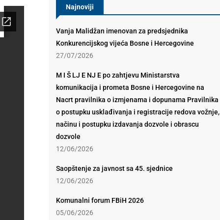
Najnoviji
Vanja Malidžan imenovan za predsjednika
Konkurencijskog vijeća Bosne i Hercegovine
27/07/2026
M I Š LJ E NJ E po zahtjevu Ministarstva
komunikacija i prometa Bosne i Hercegovine na
Nacrt pravilnika o izmjenama i dopunama Pravilnika
o postupku usklađivanja i registracije redova vožnje,
načinu i postupku izdavanja dozvole i obrascu
dozvole
12/06/2026
Saopštenje za javnost sa 45. sjednice
12/06/2026
Komunalni forum FBiH 2026
05/06/2026