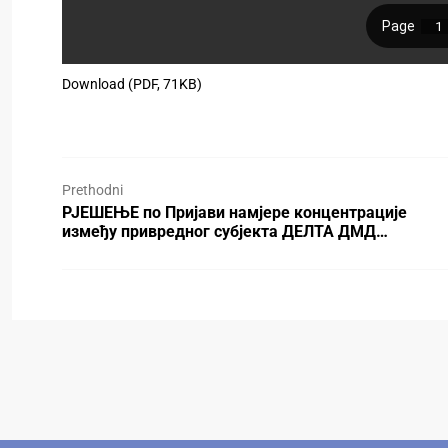
Download (PDF, 71KB)
Prethodni
РЈЕШЕЊЕ по Пријави намјере концентрације
између привредног субјекта ДЕЛТА ДМД…