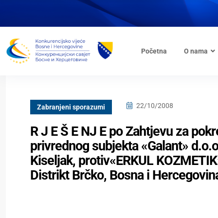
Početna
O nama
22/10/2008
Zabranjeni sporazumi
R J E Š E NJ E po Zahtjevu za po
privrednog subjekta «Galant» d.o.o
Kiseljak, protiv«ERKUL KOZMETIK»
Distrikt Brčko, Bosna i Hercegovin