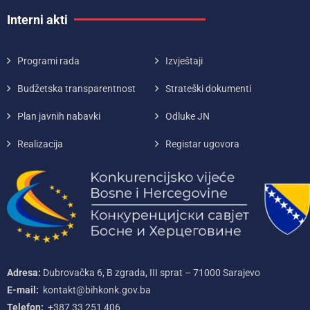
Interni akti
Programi rada
Izvještaji
Budžetska transparentnost
Strateški dokumenti
Plan javnih nabavki
Odluke JN
Realizacija
Registar ugovora
Adresa:
Dubrovačka 6, B zgrada, III sprat – 71000‌ Sarajevo
E-mail:
kontakt@bihkonk.gov.ba
Telefon:
+387‌ 33‌ 251‌ 406