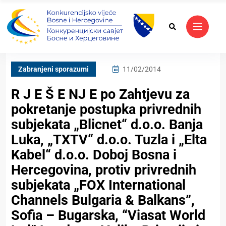
Zabranjeni sporazumi
11/02/2014
R J E Š E NJ E po Zahtjevu za
pokretanje postupka privrednih
subjekata „Blicnet“ d.o.o. Banja
Luka, „TXTV“ d.o.o. Tuzla i „Elta
Kabel“ d.o.o. Doboj Bosna i
Hercegovina, protiv privrednih
subjekata „FOX International
Channels Bulgaria & Balkans”,
Sofia – Bugarska, “Viasat World