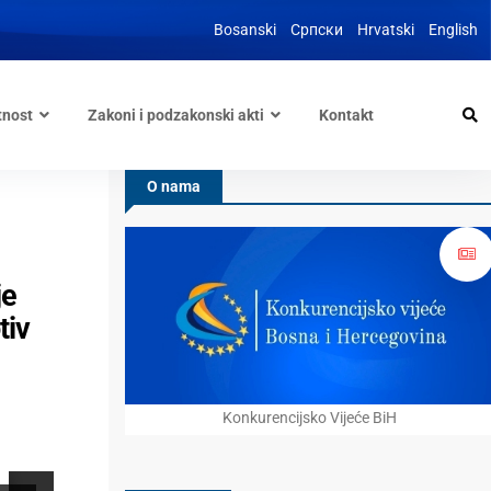
Bosanski
Српски
Hrvatski
English
tnost
Zakoni i podzakonski akti
Kontakt
O nama
je
tiv
Konkurencijsko Vijeće BiH