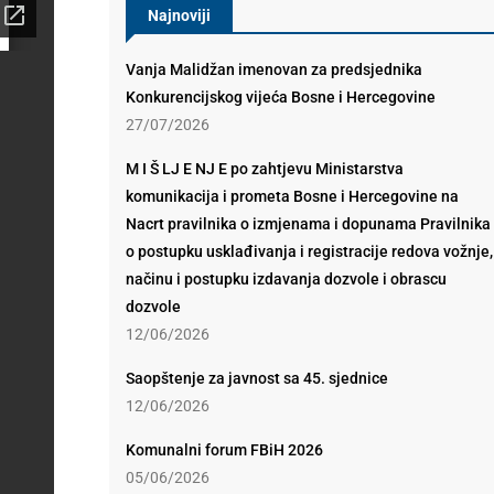
Najnoviji
Vanja Malidžan imenovan za predsjednika
Konkurencijskog vijeća Bosne i Hercegovine
27/07/2026
M I Š LJ E NJ E po zahtjevu Ministarstva
komunikacija i prometa Bosne i Hercegovine na
Nacrt pravilnika o izmjenama i dopunama Pravilnika
o postupku usklađivanja i registracije redova vožnje,
načinu i postupku izdavanja dozvole i obrascu
dozvole
12/06/2026
Saopštenje za javnost sa 45. sjednice
12/06/2026
Komunalni forum FBiH 2026
05/06/2026