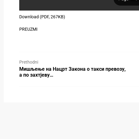
Download (PDF, 267KB)
PREUZMI
Prethodni
Мишљење на Нацрт Закона о такси превозу,
а по захтјеву…