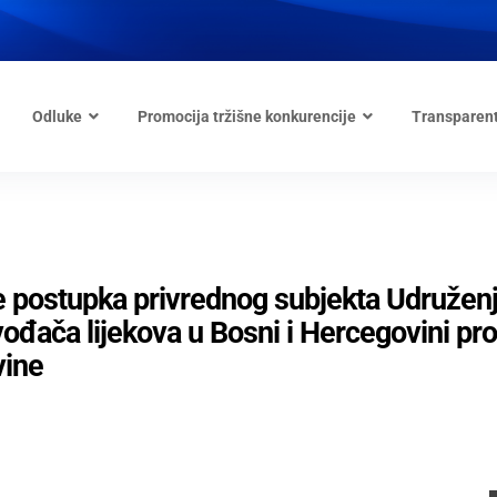
Odluke
Promocija tržišne konkurencije
Transparen
e postupka privrednog subjekta Udružen
đača lijekova u Bosni i Hercegovini pro
vine