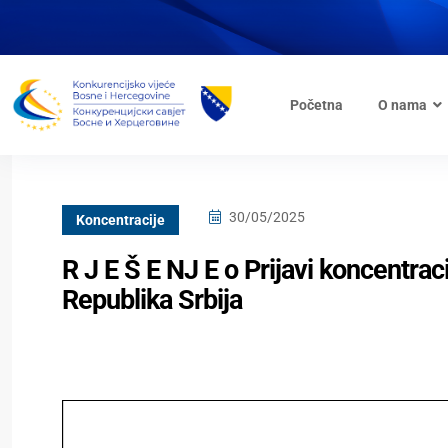
Početna
O nama
30/05/2025
Koncentracije
R J E Š E NJ E o Prijavi koncentrac
Republika Srbija