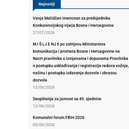
Najnoviji
Vanja Malidžan imenovan za predsjednika
Konkurencijskog vijeća Bosne i Hercegovine
27/07/2026
M I Š LJ E NJ E po zahtjevu Ministarstva
komunikacija i prometa Bosne i Hercegovine na
Nacrt pravilnika o izmjenama i dopunama Pravilnika
o postupku usklađivanja i registracije redova vožnje,
načinu i postupku izdavanja dozvole i obrascu
dozvole
12/06/2026
Saopštenje za javnost sa 45. sjednice
12/06/2026
Komunalni forum FBiH 2026
05/06/2026