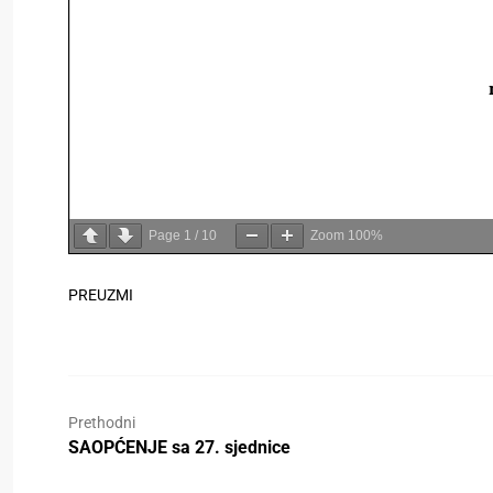
Page
1
/
10
Zoom
100%
PREUZMI
Prethodni
SAOPĆENJE sa 27. sjednice