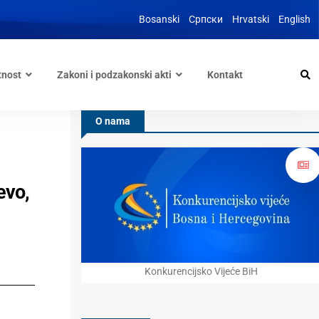
Bosanski
Српски
Hrvatski
English
tnost
Zakoni i podzakonski akti
Kontakt
O nama
evo,
Konkurencijsko Vijeće BiH