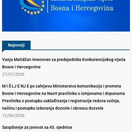
Konkurencijsko Vijeće BiH
Najnoviji
Vanja Malidžan imenovan za predsjednika Konkurencijskog vijeća
Bosne i Hercegovine
27/07/2026
M I Š LJ E NJ E po zahtjevu Ministarstva komunikacija i prometa
Bosne i Hercegovine na Nacrt pravilnika o izmjenama i dopunama
Pravilnika o postupku usklađivanja i registracije redova vožnje,
načinu i postupku izdavanja dozvole i obrascu dozvole
12/06/2026
Saopštenje za javnost sa 45. sjednice