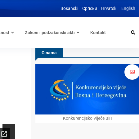
Bosanski
Српски
Hrvatski
English
tnost
Zakoni i podzakonski akti
Kontakt
O nama
Konkurencijsko Vijeće BiH