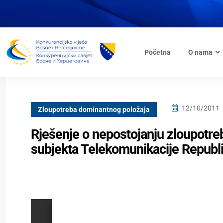
Početna
O nama
12/10/2011
Zloupotreba dominantnog položaja
Rješenje o nepostojanju zloupotr
subjekta Telekomunikacije Republi