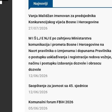
Najnoviji
Vanja Malidžan imenovan za predsjednika
Konkurencijskog vijeća Bosne i Hercegovine
27/07/2026
M I Š LJ E NJ E po zahtjevu Ministarstva
komunikacija i prometa Bosne i Hercegovine na
Nacrt pravilnika o izmjenama i dopunama Pravilnika
o postupku usklađivanja i registracije redova vožnje,
načinu i postupku izdavanja dozvole i obrascu
dozvole
12/06/2026
Saopštenje za javnost sa 45. sjednice
12/06/2026
Komunalni forum FBiH 2026
05/06/2026