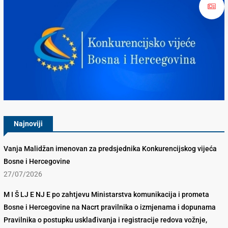
Konkurencijsko Vijeće BiH
Najnoviji
Vanja Malidžan imenovan za predsjednika Konkurencijskog vijeća
Bosne i Hercegovine
27/07/2026
M I Š LJ E NJ E po zahtjevu Ministarstva komunikacija i prometa
Bosne i Hercegovine na Nacrt pravilnika o izmjenama i dopunama
Pravilnika o postupku usklađivanja i registracije redova vožnje,