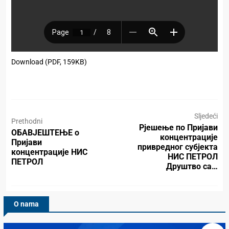
Download (PDF, 159KB)
Sljedeći
Prethodni
Рјешење по Пријави
ОБАВЈЕШТЕЊЕ о
концентрације
Пријави
привредног субјекта
концентрације НИС
НИС ПЕТРОЛ
ПЕТРОЛ
Друштво са…
O nama