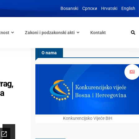
Bosanski
Српски
Hrvatski
English
tnost
Zakoni i podzakonski akti
Kontakt
O nama
rag,
ja
Konkurencijsko Vijeće BiH