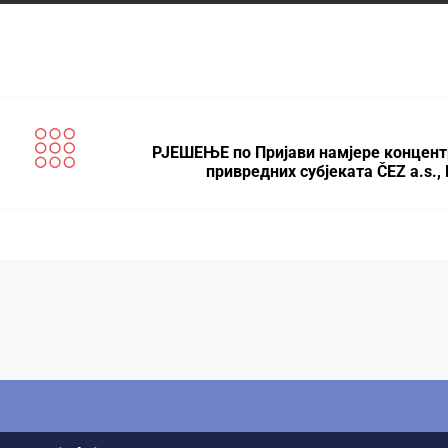
РЈЕШЕЊЕ по Пријави намјере концент
привредних субјеката ČEZ a.s.,