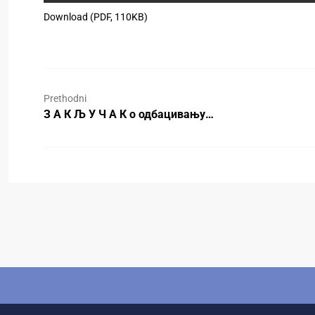
Download (PDF, 110KB)
Prethodni
З А К Љ У Ч А К о одбацивању…