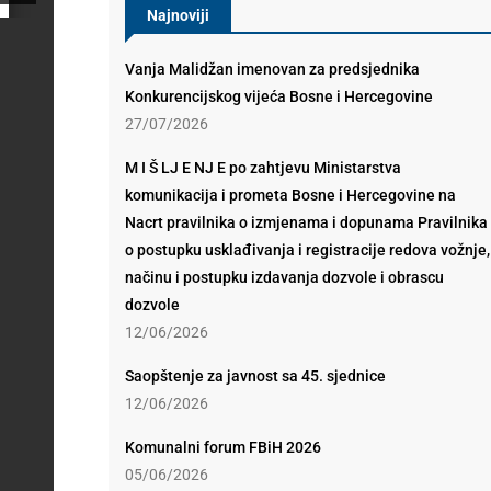
Najnoviji
Vanja Malidžan imenovan za predsjednika
Konkurencijskog vijeća Bosne i Hercegovine
27/07/2026
M I Š LJ E NJ E po zahtjevu Ministarstva
komunikacija i prometa Bosne i Hercegovine na
Nacrt pravilnika o izmjenama i dopunama Pravilnika
o postupku usklađivanja i registracije redova vožnje,
načinu i postupku izdavanja dozvole i obrascu
dozvole
12/06/2026
Saopštenje za javnost sa 45. sjednice
12/06/2026
Komunalni forum FBiH 2026
05/06/2026