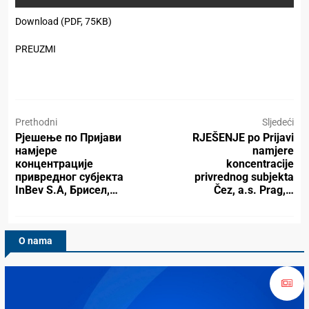
Download (PDF, 75KB)
PREUZMI
Prethodni
Sljedeći
Рјешење по Пријави
RJEŠENJE po Prijavi
намјере
namjere
концентрације
koncentracije
привредног субјекта
privrednog subjekta
InBev S.A, Брисел,…
Čez, a.s. Prag,…
O nama