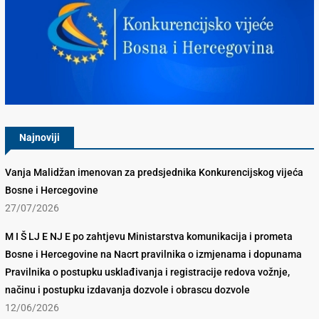
Konkurencijsko Vijeće BiH
Najnoviji
Vanja Malidžan imenovan za predsjednika Konkurencijskog vijeća
Bosne i Hercegovine
27/07/2026
M I Š LJ E NJ E po zahtjevu Ministarstva komunikacija i prometa
Bosne i Hercegovine na Nacrt pravilnika o izmjenama i dopunama
Pravilnika o postupku usklađivanja i registracije redova vožnje,
načinu i postupku izdavanja dozvole i obrascu dozvole
12/06/2026