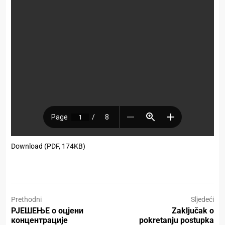
Download (PDF, 174KB)
Prethodni
Sljedeći
РЈЕШЕЊЕ о оцјени
Zaključak o
концентрације
pokretanju postupka