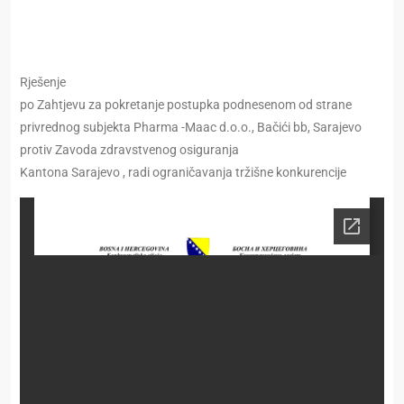
Rješenje
po Zahtjevu za pokretanje postupka podnesenom od strane
privrednog subjekta Pharma -Maac d.o.o., Bačići bb, Sarajevo
protiv Zavoda zdravstvenog osiguranja
Kantona Sarajevo , radi ograničavanja tržišne konkurencije