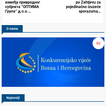
између привредног
po Zahtjevu za
субјекта ”ОПТИМА
pojedinačno izuzeće
Група” д.о.о.…
sporazuma…
O nama
Konkurencijsko Vijeće BiH
Najnoviji