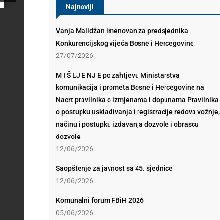
Najnoviji
Vanja Malidžan imenovan za predsjednika
Konkurencijskog vijeća Bosne i Hercegovine
27/07/2026
M I Š LJ E NJ E po zahtjevu Ministarstva
komunikacija i prometa Bosne i Hercegovine na
Nacrt pravilnika o izmjenama i dopunama Pravilnika
o postupku usklađivanja i registracije redova vožnje,
načinu i postupku izdavanja dozvole i obrascu
dozvole
12/06/2026
Saopštenje za javnost sa 45. sjednice
12/06/2026
Komunalni forum FBiH 2026
05/06/2026