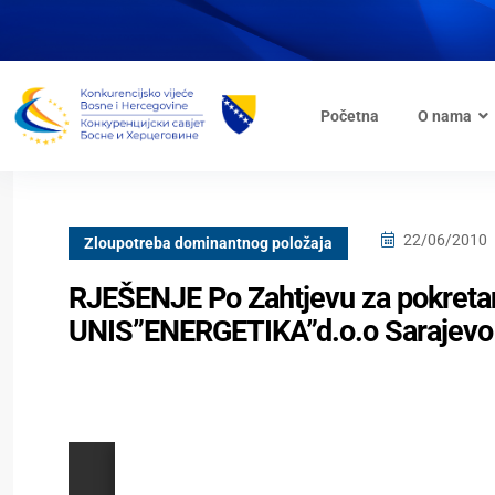
Početna
O nama
22/06/2010
Zloupotreba dominantnog položaja
RJEŠENJE Po Zahtjevu za pokretan
UNIS”ENERGETIKA”d.o.o Sarajevo S