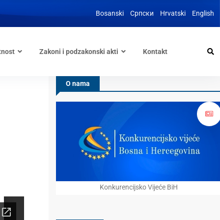
Bosanski
Српски
Hrvatski
English
tnost
Zakoni i podzakonski akti
Kontakt
O nama
Konkurencijsko Vijeće BiH