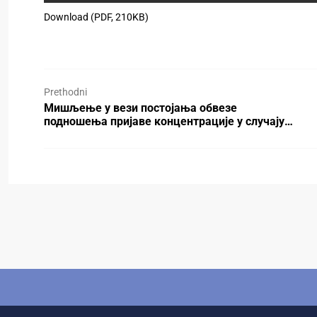
Download (PDF, 210KB)
Prethodni
Мишљење у вези постојања обвезе
подношења пријаве концентрације у случају…