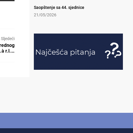
Saopštenje sa 44. sjednice
21/05/2026
Sljedeći
vrednog
à r.l.…