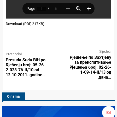
Download (PDF, 217KB)
Sljedeći
Prethodni
Рјешење по Захтјеву
Presuda Suda BiH po
за преиспитивање
Rješenju broj: 05-26-
Рјешења број: 02-26-
2-028-76-II/10 od
1-09-14-II/13 од
12.10.2011. godine…
дана…
O nama