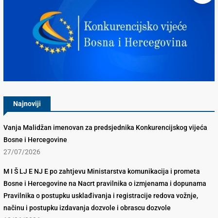
Konkurencijsko Vijeće BiH
Najnoviji
Vanja Malidžan imenovan za predsjednika Konkurencijskog vijeća
Bosne i Hercegovine
27/07/2026
M I Š LJ E NJ E po zahtjevu Ministarstva komunikacija i prometa
Bosne i Hercegovine na Nacrt pravilnika o izmjenama i dopunama
Pravilnika o postupku usklađivanja i registracije redova vožnje,
načinu i postupku izdavanja dozvole i obrascu dozvole