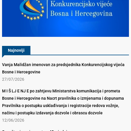
Konkurencijsko Vijeće BiH
Najnoviji
Vanja Malidžan imenovan za predsjednika Konkurencijskog vijeća
Bosne i Hercegovine
27/07/2026
M I Š LJ E NJ E po zahtjevu Ministarstva komunikacija i prometa
Bosne i Hercegovine na Nacrt pravilnika o izmjenama i dopunama
Pravilnika o postupku usklađivanja i registracije redova vožnje,
načinu i postupku izdavanja dozvole i obrascu dozvole
12/06/2026