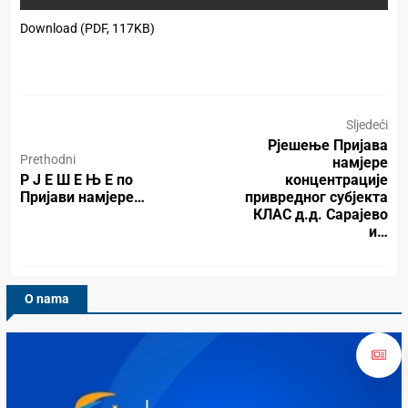
Download (PDF, 117KB)
Sljedeći
Рјешење Пријава
Prethodni
намјере
Р Ј Е Ш Е Њ Е по
концентрације
Пријави намјере…
привредног субјекта
КЛАС д.д. Сарајево
и…
O nama