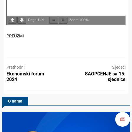
Page
1
/
9
Zoom
100%
PREUZMI
Prethodni
Sljedeći
Ekonomski forum
SAOPĆENJE sa 15.
2024
sjednice
O nama