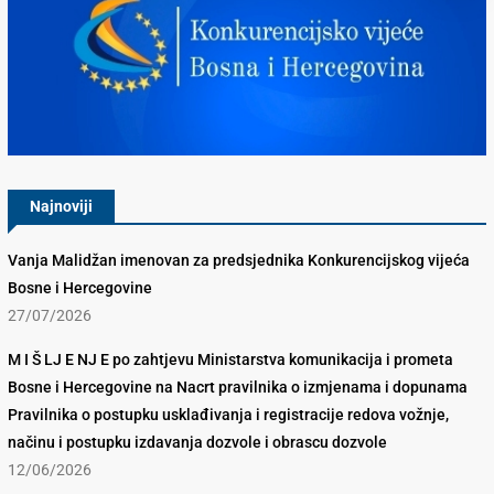
Konkurencijsko Vijeće BiH
Najnoviji
Vanja Malidžan imenovan za predsjednika Konkurencijskog vijeća
Bosne i Hercegovine
27/07/2026
M I Š LJ E NJ E po zahtjevu Ministarstva komunikacija i prometa
Bosne i Hercegovine na Nacrt pravilnika o izmjenama i dopunama
Pravilnika o postupku usklađivanja i registracije redova vožnje,
načinu i postupku izdavanja dozvole i obrascu dozvole
12/06/2026