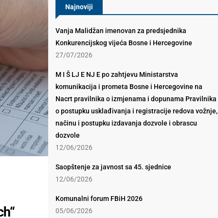
Najnoviji
Vanja Malidžan imenovan za predsjednika
Konkurencijskog vijeća Bosne i Hercegovine
27/07/2026
M I Š LJ E NJ E po zahtjevu Ministarstva
komunikacija i prometa Bosne i Hercegovine na
Nacrt pravilnika o izmjenama i dopunama Pravilnika
o postupku usklađivanja i registracije redova vožnje,
načinu i postupku izdavanja dozvole i obrascu
dozvole
12/06/2026
Saopštenje za javnost sa 45. sjednice
12/06/2026
Komunalni forum FBiH 2026
ch“
05/06/2026