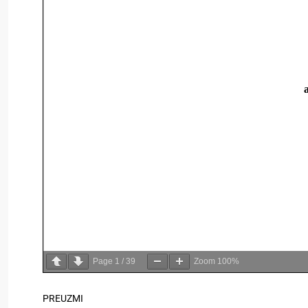
Page
1
/
39
Zoom
100%
PREUZMI