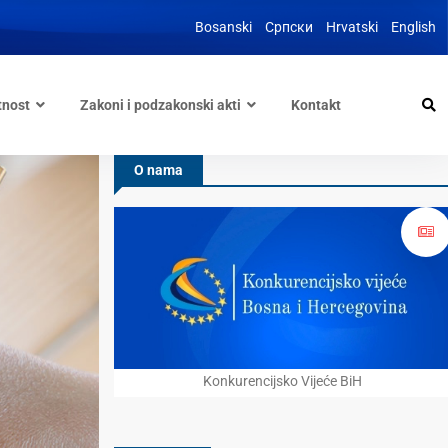
Bosanski
Српски
Hrvatski
English
tnost
Zakoni i podzakonski akti
Kontakt
O nama
Konkurencijsko Vijeće BiH