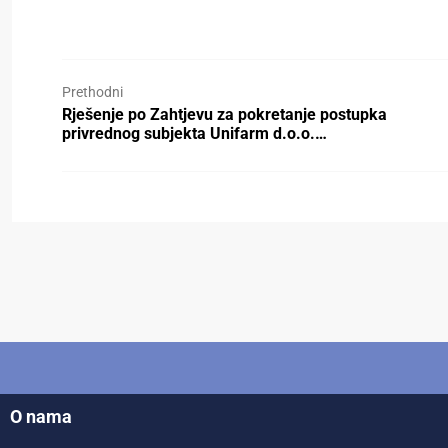
Prethodni
Rješenje po Zahtjevu za pokretanje postupka
privrednog subjekta Unifarm d.o.o.…
O nama