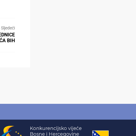
Sljedeći
EDNICE
ĆA BIH