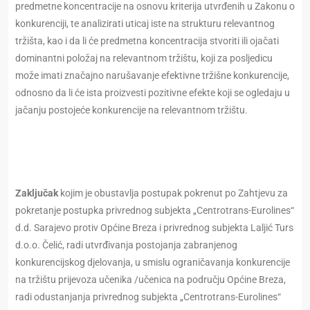
predmetne koncentracije na osnovu kriterija utvrđenih u Zakonu o
konkurenciji, te analizirati uticaj iste na strukturu relevantnog
tržišta, kao i da li će predmetna koncentracija stvoriti ili ojačati
dominantni položaj na relevantnom tržištu, koji za posljedicu
može imati značajno narušavanje efektivne tržišne konkurencije,
odnosno da li će ista proizvesti pozitivne efekte koji se ogledaju u
jačanju postojeće konkurencije na relevantnom tržištu.
Zaključak
kojim je obustavlja postupak pokrenut pо Zahtjevu za
pokretanje postupka privrednog subjekta „Centrotrans-Eurolines“
d.d. Sarajevo protiv Općine Breza i privrednog subjekta Laljić Turs
d.o.o. Čelić, radi utvrđivanja postojanja zabranjenog
konkurencijskog djelovanja, u smislu ograničavanja konkurencije
na tržištu prijevoza učenika /učenica na području Općine Breza,
radi odustanjanja privrednog subjekta „Centrotrans-Eurolines“