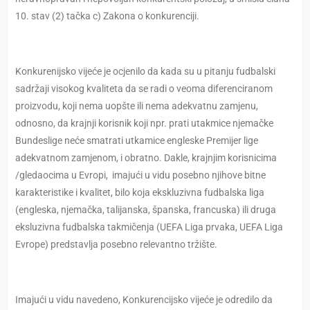
10. stav (2) tačka c) Zakona o konkurenciji.
Konkurenijsko vijeće je ocjenilo da kada su u pitanju fudbalski
sadržaji visokog kvaliteta da se radi o veoma diferenciranom
proizvodu, koji nema uopšte ili nema adekvatnu zamjenu,
odnosno, da krajnji korisnik koji npr. prati utakmice njemačke
Bundeslige neće smatrati utkamice engleske Premijer lige
adekvatnom zamjenom, i obratno. Dakle, krajnjim korisnicima
/gledaocima u Evropi, imajući u vidu posebno njihove bitne
karakteristike i kvalitet, bilo koja ekskluzivna fudbalska liga
(engleska, njemačka, talijanska, španska, francuska) ili druga
eksluzivna fudbalska takmičenja (UEFA Liga prvaka, UEFA Liga
Evrope) predstavlja posebno relevantno tržište.
Imajući u vidu navedeno, Konkurencijsko vijeće je odredilo da