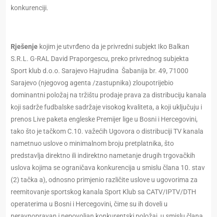
konkurenciji.
Rješenje
kojim je utvrđeno da je privredni subjekt Iko Balkan
S.R.L. G-RAL David Praporgescu, preko privrednog subjekta
Sport klub d.o.o. Sarajevo Hajrudina Šabanija br. 49, 71000
Sarajevo (njegovog agenta /zastupnika) zloupotrijebio
dominantni položaj na tržištu prodaje prava za distribuciju kanala
koji sadrže fudbalske sadržaje visokog kvaliteta, a koji uključuju i
prenos Live paketa engleske Premijer lige u Bosni i Hercegovini,
tako što je tačkom C.10. važećih Ugovora o distribuciji TV kanala
nametnuo uslove o minimalnom broju pretplatnika, što
predstavlja direktno ili indirektno nametanje drugih trgovačkih
uslova kojima se ograničava konkurencija u smislu člana 10. stav
(2) tačka a), odnosno primjenio različite uslove u ugovorima za
reemitovanje sportskog kanala Sport Klub sa CATV/IPTV/DTH
operaterima u Bosni i Hercegovini, čime su ih doveli u
neravnopravan i nepovoljan konkurentski položaj, u smislu člana