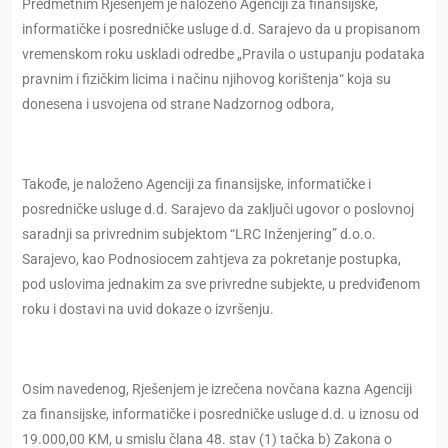
Predmetnim Rješenjem je naloženo Agenciji za finansijske,
informatičke i posredničke usluge d.d. Sarajevo da u propisanom
vremenskom roku uskladi odredbe „Pravila o ustupanju podataka
pravnim i fizičkim licima i načinu njihovog korištenja“ koja su
donesena i usvojena od strane Nadzornog odbora,
Takođe, je naloženo Agenciji za finansijske, informatičke i
posredničke usluge d.d. Sarajevo da zaključi ugovor o poslovnoj
saradnji sa privrednim subjektom “LRC Inženjering” d.o.o.
Sarajevo, kao Podnosiocem zahtjeva za pokretanje postupka,
pod uslovima jednakim za sve privredne subjekte, u predviđenom
roku i dostavi na uvid dokaze o izvršenju.
Osim navedenog, Rješenjem je izrečena novčana kazna Agenciji
za finansijske, informatičke i posredničke usluge d.d. u iznosu od
19.000,00 KM, u smislu člana 48. stav (1) tačka b) Zakona o