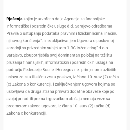
Rješenje
kojim je utvrđeno da je Agencija za finansijske,
informatičke i posredničke usluge d.d. Sarajevo odredbama
Pravila o ustupanju podataka pravnim i fizičkim licima i načinu
njihovog korištenja“, i nezaključivanjem Ugovora o poslovnoj
saradnji sa privrednim subjektom “LRC Inženjering” d.o.o.
Sarajevo, zloupotrijebila svoj dominantan položaj na tržištu
pružanja finansijskih, informatičkih i posredničkih usluga na
području Federacije Bosne i Hercegovine, primjenom različitih
uslova za istu ili sličnu vrstu poslova, iz člana 10. stav (2) tačka
(c) Zakona o konkurenciji, i zaključivanjem ugovora kojima se
uslovljava da druga strana prihvati dodatne obaveze koje po
svojoj prirodi ili prema trgovačkom običaju nemaju veze sa
predmetom takvog ugovora, iz člana 10. stav (2) tačka (d)
Zakona o konkurenciji.