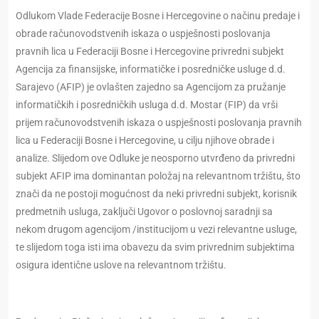
Odlukom Vlade Federacije Bosne i Hercegovine o načinu predaje i
obrade računovodstvenih iskaza o uspješnosti poslovanja
pravnih lica u Federaciji Bosne i Hercegovine privredni subjekt
Agencija za finansijske, informatičke i posredničke usluge d.d.
Sarajevo (AFIP) je ovlašten zajedno sa Agencijom za pružanje
informatičkih i posredničkih usluga d.d. Mostar (FIP) da vrši
prijem računovodstvenih iskaza o uspješnosti poslovanja pravnih
lica u Federaciji Bosne i Hercegovine, u cilju njihove obrade i
analize. Slijedom ove Odluke je neosporno utvrđeno da privredni
subjekt AFIP ima dominantan položaj na relevantnom tržištu, što
znači da ne postoji mogućnost da neki privredni subjekt, korisnik
predmetnih usluga, zaključi Ugovor o poslovnoj saradnji sa
nekom drugom agencijom /institucijom u vezi relevantne usluge,
te slijedom toga isti ima obavezu da svim privrednim subjektima
osigura identične uslove na relevantnom tržištu.