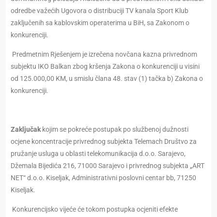
odredbe važećih Ugovora o distribuciji TV kanala Sport Klub
zaključenih sa kablovskim operaterima u BiH, sa Zakonom o
konkurenciji.
Predmetnim Rješenjem je izrečena novčana kazna privrednom
subjektu IKO Balkan zbog kršenja Zakona o konkurenciji u visini
od 125.000,00 KM, u smislu člana 48. stav (1) tačka b) Zakona o
konkurenciji.
Zaključak
kojim se pokreće postupak po službenoj dužnosti
ocjene koncentracije privrednog subjekta Telemach Društvo za
pružanje usluga u oblasti telekomunikacija d.o.o. Sarajevo,
Džemala Bijedića 216, 71000 Sarajevo i privrednog subjekta „ART
NET“ d.o.o. Kiseljak, Administrativni poslovni centar bb, 71250
Kiseljak.
Konkurencijsko vijeće će tokom postupka ocjeniti efekte