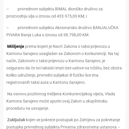
– privrednom subjektu BIMAL dioničko društvo za
proizvodnju ulja u iznosu od 433.975,00 KM; i
– privrednom subjektu Akcionarsko društvo BANJALUČKA
PIVARA Banja Luka u iznosu od 38.798,00 KM.
Mišljenje
prema kojem je Nacrt Zakona o taksi prijevozu u
Kantonu Sarajevo usaglašen sa Zakonom o konkurenciji. Na taj
način, Zakonom o taksi prijevozu u Kantonu Sarajevo, je
osigurano da će svi taksisti imati iste uslove na tržištu, bez obzira
koliko udruženje, privredni subjekat ili fizičko lice ima
registrovanih taksi auta u Kantonu Sarajevo.
Na osnovu pozitivnog mišljena Konkurencijskog vijeća, Vlada
Kantona Sarajevo može uputiti ovaj Zakon u skupštinsku
proceduru na usvajanje.
Zaključak
kojim se pokreće postupak po Zahtjevu za pokretanje
postupka privrednog subjekta Privatna zdravstvena ustanova –