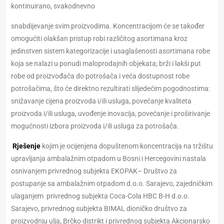
kontinuirano, svakodnevno
snabdijevanje svim proizvodima. Koncentracijom će se također
omogućiti olakšan pristup robi različitog asortimana kroz
jedinstven sistem kategorizacije i usaglašenosti asortimana robe
koja se nalazi u ponudi maloprodajnih objekata; brži i lakši put
robe od proizvođača do potrošača i veća dostupnost robe
potrošačima, što će direktno rezultirati slijedećim pogodnostima:
snižavanje cijena proizvoda i/ili usluga, povećanje kvaliteta
proizvoda i/ili usluga, uvođenje inovacija, povećanje i proširivanje
mogućnosti izbora proizvoda i/ili usluga za potrošača.
Rješenje
kojim je ocijenjena dopuštenom koncentracija na tržištu
upravljanja ambalažnim otpadom u Bosni i Hercegovini nastala
osnivanjem privrednog subjekta EKOPAK– Društvo za
postupanje sa ambalažnim otpadom d.o.o. Sarajevo, zajedničkim
ulaganjem privrednog subjekta Coca-Cola HBC B-H d.o.o.
Sarajevo, privrednog subjekta BIMAL dioničko društvo za
proizvodnju ulja, Brčko distrikt i privrednog subjekta Akcionarsko