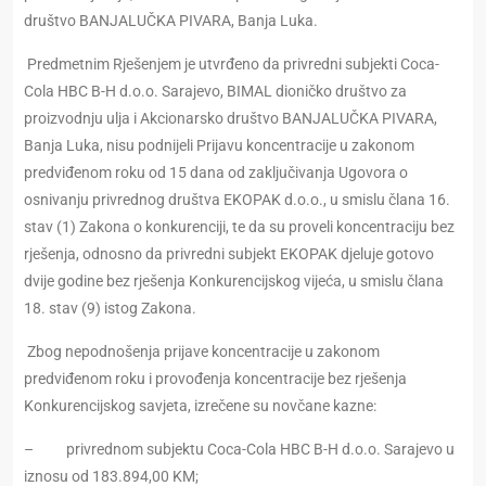
društvo BANJALUČKA PIVARA, Banja Luka.
Predmetnim Rješenjem je utvrđeno da privredni subjekti Coca-
Cola HBC B-H d.o.o. Sarajevo, BIMAL dioničko društvo za
proizvodnju ulja i Akcionarsko društvo BANJALUČKA PIVARA,
Banja Luka, nisu podnijeli Prijavu koncentracije u zakonom
predviđenom roku od 15 dana od zaključivanja Ugovora o
osnivanju privrednog društva EKOPAK d.o.o., u smislu člana 16.
stav (1) Zakona o konkurenciji, te da su proveli koncentraciju bez
rješenja, odnosno da privredni subjekt EKOPAK djeluje gotovo
dvije godine bez rješenja Konkurencijskog vijeća, u smislu člana
18. stav (9) istog Zakona.
Zbog nepodnošenja prijave koncentracije u zakonom
predviđenom roku i provođenja koncentracije bez rješenja
Konkurencijskog savjeta, izrečene su novčane kazne:
– privrednom subjektu Coca-Cola HBC B-H d.o.o. Sarajevo u
iznosu od 183.894,00 KM;