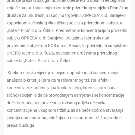
prodaje prepaid usluga mobilnih operatera u Bosni i Hercegovini
koja će nastati stjecanjem kontrole privrednog subjekta Dioničkog
društva za unutrašnju i spoljnu trgovinu „OPRESA“ d.d. Sarajevo,
kupovinom većinskog vlasničkog udjela u privrednom subjektu
„Satelit Plus“ d.o.o. Čitluk. Predmetnom koncentracijom privredni
subjekt OPRESA“ d.d. Sarajevo, preuzima i kontrolu nad
privrednim subjektom POS d.o.o. Posušje, i privrednim subjektom
UNCRO team d.o.o. Tuzla, povezanim društvima privrednog
subjekta „Satelit Plus“ d.o.o. Čitluk.
Konkurencijsko vijeće je u ocjeni dopuštenosti koncentracije
analiziralo kriterije (struktura relevantnog tržišta, efekti
koncentracije, potencijalna konkurencija, interesi potrošača i
slično) i ocijenilo da će provođenjem namjeravane koncentracije
doći do značajnog povećanja tržišnog udjela učesnika
koncentracije na ukupnom tržištu, ali da neće doći do stvaranja i
jačanja dominantnog položaja na relevantnom tržištu prodaje
prepaid usluga.