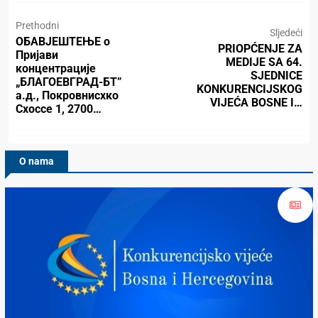
Prethodni
Sljedeći
ОБАВЈЕШТЕЊЕ о
PRIOPĆENJE ZA
Пријави
MEDIJE SA 64.
концентрације
SJEDNICE
„БЛАГОЕВГРАД-БТ”
KONKURENCIJSKOG
а.д., Покровнисхко
VIJEĆA BOSNE I…
Схоссе 1, 2700…
O nama
Konkurencijsko Vijeće BiH