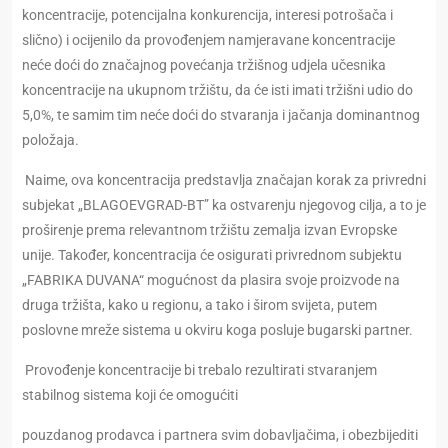
koncentracije, potencijalna konkurencija, interesi potrošača i
slično) i ocijenilo da provođenjem namjeravane koncentracije
neće doći do značajnog povećanja tržišnog udjela učesnika
koncentracije na ukupnom tržištu, da će isti imati tržišni udio do
5,0%, te samim tim neće doći do stvaranja i jačanja dominantnog
položaja.
Naime, ova koncentracija predstavlja značajan korak za privredni
subjekat „BLAGOEVGRAD-BT” ka ostvarenju njegovog cilja, a to je
proširenje prema relevantnom tržištu zemalja izvan Evropske
unije. Također, koncentracija će osigurati privrednom subjektu
„FABRIKA DUVANA“ mogućnost da plasira svoje proizvode na
druga tržišta, kako u regionu, a tako i širom svijeta, putem
poslovne mreže sistema u okviru koga posluje bugarski partner.
Provođenje koncentracije bi trebalo rezultirati stvaranjem
stabilnog sistema koji će omogućiti
pouzdanog prodavca i partnera svim dobavljačima, i obezbijediti