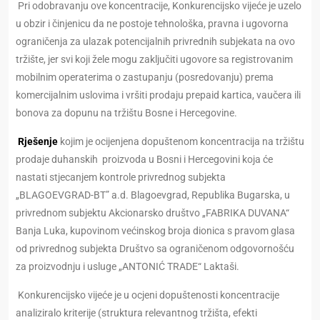
Pri odobravanju ove koncentracije, Konkurencijsko vijeće je uzelo
u obzir i činjenicu da ne postoje tehnološka, pravna i ugovorna
ograničenja za ulazak potencijalnih privrednih subjekata na ovo
tržište, jer svi koji žele mogu zaključiti ugovore sa registrovanim
mobilnim operaterima o zastupanju (posredovanju) prema
komercijalnim uslovima i vršiti prodaju prepaid kartica, vaučera ili
bonova za dopunu na tržištu Bosne i Hercegovine.
Rješenje
kojim je ocijenjena dopuštenom koncentracija na tržištu
prodaje duhanskih proizvoda u Bosni i Hercegovini koja će
nastati stjecanjem kontrole privrednog subjekta
„BLAGOEVGRAD-BT” a.d. Blagoevgrad, Republika Bugarska, u
privrednom subjektu Akcionarsko društvo „FABRIKA DUVANA“
Banja Luka, kupovinom većinskog broja dionica s pravom glasa
od privrednog subjekta Društvo sa ograničenom odgovornošću
za proizvodnju i usluge „ANTONIĆ TRADE“ Laktaši.
Konkurencijsko vijeće je u ocjeni dopuštenosti koncentracije
analiziralo kriterije (struktura relevantnog tržišta, efekti