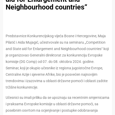
Neighbourhood countries“
Predstavnice Konkurencijskog vijeća Bosne i Hercegovine, Maja
Pilatić i Aida Mujagić, učestvovale su na seminaru „Competition
and State aid for Enlargement and Neighbourhood countries“ koji
je organizovao Generalni direktorat za konkurenciju Evropske
komisije (DG Comp) od 07. do 08. oktobra 2024. godine.
Seminar, koji je okupio učesnike iz regiona jugoistočne Evrope,
Centralne Azije i sjeverne Afrike, bio je posvećen najnovijim
trendovima i izazovima u oblasti državne pomoći i oblasti zaštite
tržišne konkurencije.
Učesnici su imali priliku da se upoznaju sa recentnim smjernicama
i praksama Evropske komisije u oblasti državne pomoći, sa
posebnim osvrtom na ocjenjivanje i postupke odobravanja