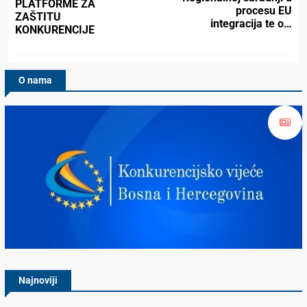
PLATFORME ZA
procesu EU
ZAŠTITU
integracija te o…
KONKURENCIJE
O nama
Konkurencijsko Vijeće BiH
Najnoviji