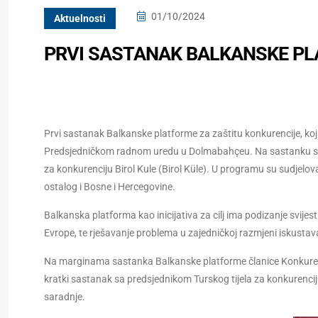
01/10/2024
Aktuelnosti
PRVI SASTANAK BALKANSKE PL
Prvi sastanak Balkanske platforme za zaštitu konkurencije, koji
Predsjedničkom radnom uredu u Dolmabahçeu. Na sastanku se obr
za konkurenciju Birol Kule (Birol Küle). U programu su sudjelova
ostalog i Bosne i Hercegovine.
Balkanska platforma kao inicijativa za cilj ima podizanje svijesti
Evrope, te rješavanje problema u zajedničkoj razmjeni iskustav
Na marginama sastanka Balkanske platforme članice Konkurenci
kratki sastanak sa predsjednikom Turskog tijela za konkurenc
saradnje.