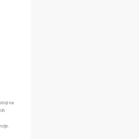
stoji na
nih
cije.