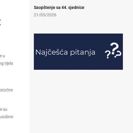
Saopštenje sa 44. sjednice
21/05/2026
E
e u
g tijela
u
oistočne
e su
đusobne