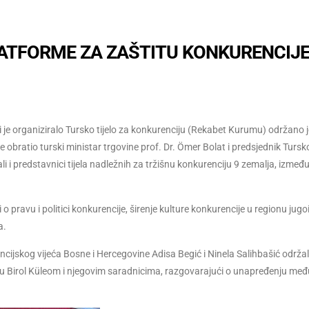
ATFORME ZA ZAŠTITU KONKURENCIJ
 je organiziralo Tursko tijelo za konkurenciju (Rekabet Kurumu) održano j
atio turski ministar trgovine prof. Dr. Ömer Bolat i predsjednik Tursko
li i predstavnici tijela nadležnih za tržišnu konkurenciju 9 zemalja, izmeđ
 o pravu i politici konkurencije, širenje kulture konkurencije u regionu jug
a.
jskog vijeća Bosne i Hercegovine Adisa Begić i Ninela Salihbašić održal
iju Birol Küleom i njegovim saradnicima, razgovarajući o unapređenju me