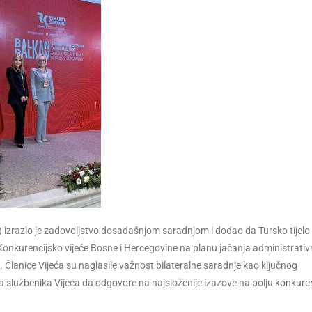
e) izrazio je zadovoljstvo dosadašnjom saradnjom i dodao da Tursko tijelo 
Konkurencijsko vijeće Bosne i Hercegovine na planu jačanja administrativ
e. Članice Vijeća su naglasile važnost bilateralne saradnje kao ključnog
a službenika Vijeća da odgovore na najsloženije izazove na polju konkuren