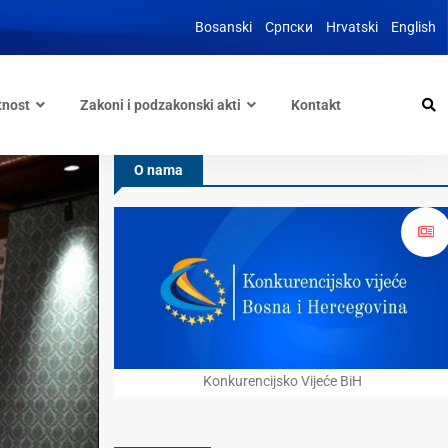
Bosanski
Српски
Hrvatski
English
tnost
Zakoni i podzakonski akti
Kontakt
O nama
Konkurencijsko Vijeće BiH