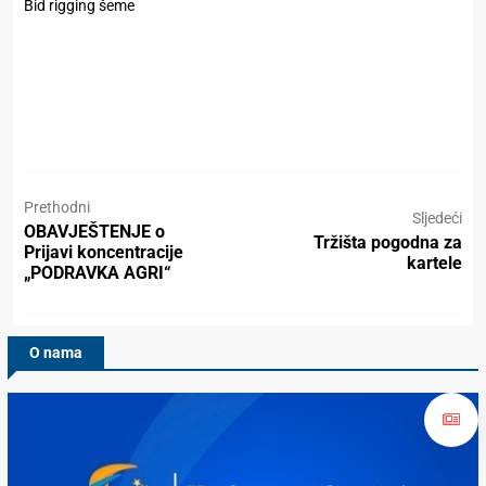
Bid rigging šeme
Prethodni
Sljedeći
OBAVJEŠTENJE o
Tržišta pogodna za
Prijavi koncentracije
kartele
„PODRAVKA AGRI“
O nama