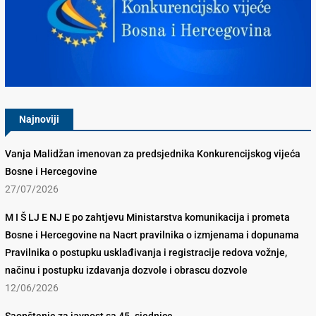
Konkurencijsko Vijeće BiH
Najnoviji
Vanja Malidžan imenovan za predsjednika Konkurencijskog vijeća
Bosne i Hercegovine
27/07/2026
M I Š LJ E NJ E po zahtjevu Ministarstva komunikacija i prometa
Bosne i Hercegovine na Nacrt pravilnika o izmjenama i dopunama
Pravilnika o postupku usklađivanja i registracije redova vožnje,
načinu i postupku izdavanja dozvole i obrascu dozvole
12/06/2026