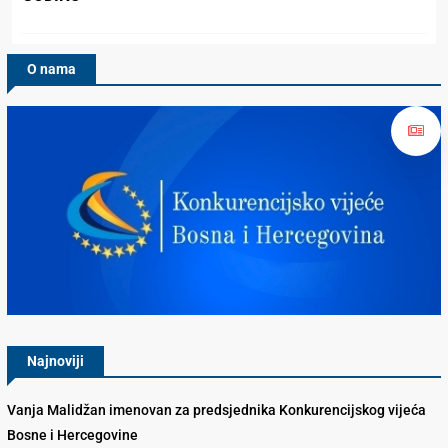
O nama
Konkurencijsko Vijeće BiH
Najnoviji
Vanja Malidžan imenovan za predsjednika Konkurencijskog vijeća
Bosne i Hercegovine