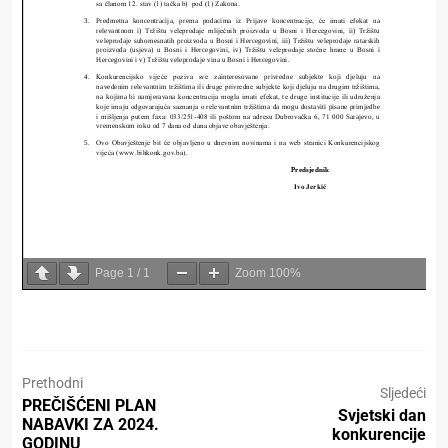
Page
1
/
1
Zoom
100%
Prethodni
Sljedeći
PREČIŠĆENI PLAN
Svjetski dan
NABAVKI ZA 2024.
konkurencije
GODINU