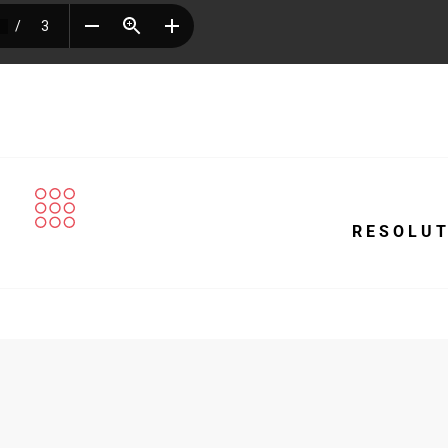
R E S O L U T