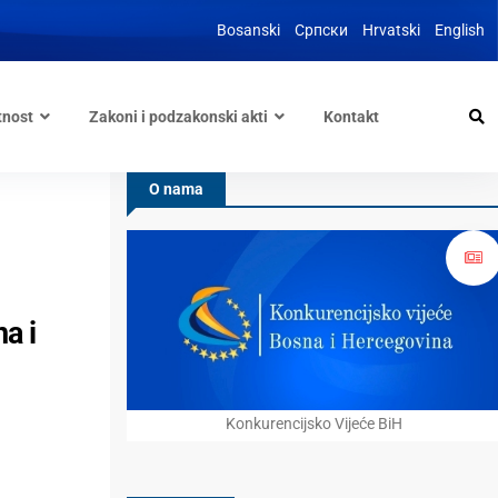
Bosanski
Српски
Hrvatski
English
tnost
Zakoni i podzakonski akti
Kontakt
O nama
a i
Konkurencijsko Vijeće BiH