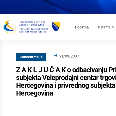
Početna
O nama
21/09/2007
Koncentracije
Z A K L J U Č A K o odbacivanju Pr
subjekta Veleprodajni centar trgovi
Hercegovina i privrednog subjekta
Hercegovina