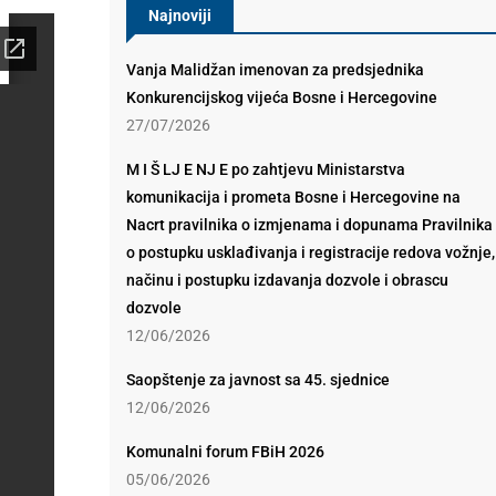
Najnoviji
Vanja Malidžan imenovan za predsjednika
Konkurencijskog vijeća Bosne i Hercegovine
27/07/2026
M I Š LJ E NJ E po zahtjevu Ministarstva
komunikacija i prometa Bosne i Hercegovine na
Nacrt pravilnika o izmjenama i dopunama Pravilnika
o postupku usklađivanja i registracije redova vožnje,
načinu i postupku izdavanja dozvole i obrascu
dozvole
12/06/2026
Saopštenje za javnost sa 45. sjednice
12/06/2026
Komunalni forum FBiH 2026
05/06/2026