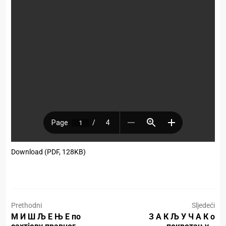
Download (PDF, 128KB)
Prethodni
Sljedeći
М И Ш Љ Е Њ Е по
З А К Љ У Ч А К о