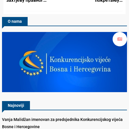
захтјеву правног…
покретању…
O nama
Konkurencijsko Vijeće BiH
Najnoviji
Vanja Malidžan imenovan za predsjednika Konkurencijskog vijeća
Bosne i Hercegovine