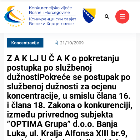
Koncentracije
21/10/2009
Z A K LJ U Č A K o pokretanju
postupka po službenoj
dužnostiPokreće se postupak po
službenoj dužnosti za ocjenu
koncentracije, u smislu člana 16.
i člana 18. Zakona o konkurenciji,
između privrednog subjekta
”OPTIMA Grupa” d.o.o. Banja
Luka, ul. Kralja Alfonsa XIII br.9,