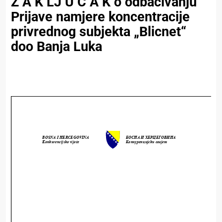
Z A K LJ U Č A K o odbacivanju
Prijave namjere koncentracije
privrednog subjekta „Blicnet“
doo Banja Luka