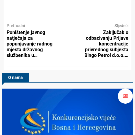
Prethodni
Sljedeći
Poništenje javnog
Zaključak o
natječaja za
odbacivanju Prijave
popunjavanje radnog
koncentracije
mjesta državnog
privrednog subjekta
službenika u…
Bingo Petrol d.o.o.…
O nama