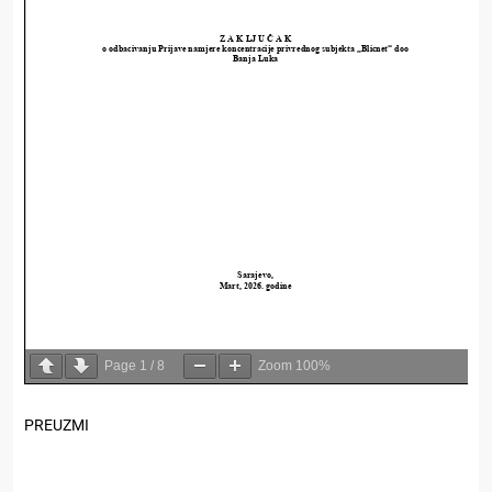
Page
1
/
8
Zoom
100%
PREUZMI