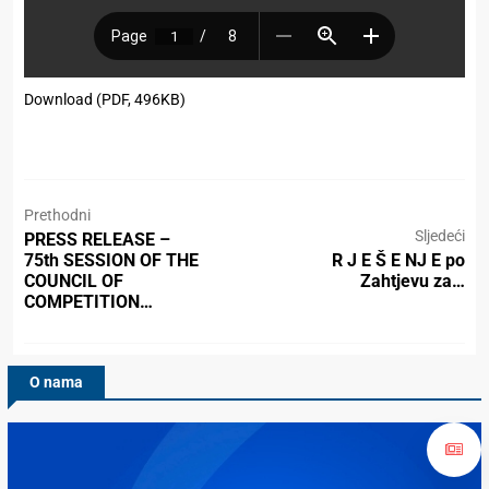
Download (PDF, 496KB)
Prethodni
Sljedeći
PRESS RELEASE –
75th SESSION OF THE
R J E Š E NJ E po
COUNCIL OF
Zahtjevu za…
COMPETITION…
O nama