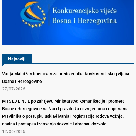
Konkurencijsko Vijeće BiH
Najnoviji
Vanja Malidžan imenovan za predsjednika Konkurencijskog vijeća
Bosne i Hercegovine
27/07/2026
M I Š LJ E NJ E po zahtjevu Ministarstva komunikacija i prometa
Bosne i Hercegovine na Nacrt pravilnika o izmjenama i dopunama
Pravilnika o postupku usklađivanja i registracije redova vožnje,
načinu i postupku izdavanja dozvole i obrascu dozvole
12/06/2026