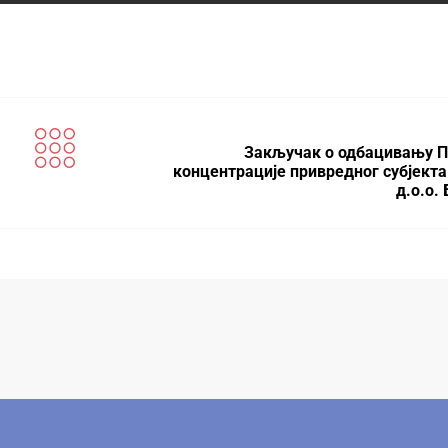
Закључак о одбацивању П
концентрације привредног субјекта
д.о.о.