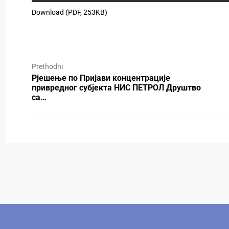
Download (PDF, 253KB)
Prethodni
Рјешење по Пријави концентрације
привредног субјекта НИС ПЕТРОЛ Друштво
са…