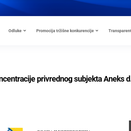
Odluke
Promocija tržišne konkurencije
Transparen
ncentracije privrednog subjekta Aneks d