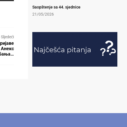
Saopštenje sa 44. sjednice
21/05/2026
Sljedeći
ријаве
 Анекс
 Бања…