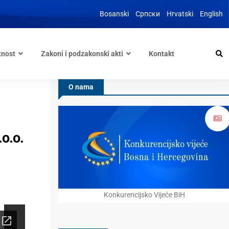
Bosanski
Српски
Hrvatski
English
tnost
Zakoni i podzakonski akti
Kontakt
O nama
.o.o.
Konkurencijsko Vijeće BiH