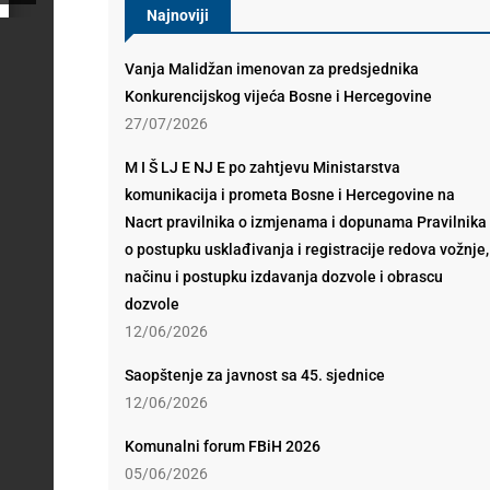
Najnoviji
Vanja Malidžan imenovan za predsjednika
Konkurencijskog vijeća Bosne i Hercegovine
27/07/2026
M I Š LJ E NJ E po zahtjevu Ministarstva
komunikacija i prometa Bosne i Hercegovine na
Nacrt pravilnika o izmjenama i dopunama Pravilnika
o postupku usklađivanja i registracije redova vožnje,
načinu i postupku izdavanja dozvole i obrascu
dozvole
12/06/2026
Saopštenje za javnost sa 45. sjednice
12/06/2026
Komunalni forum FBiH 2026
05/06/2026