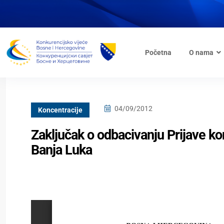
Početna
O nama
04/09/2012
Koncentracije
Zaključak o odbacivanju Prijave ko
Banja Luka