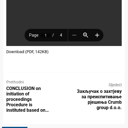
Download (PDF, 142KB)
Prethodni
Sljedeći
CONCLUSION on
Закључак о захтјеву
initiation of
за преиспитивање
proceedings
рјешења Crumb
Procedure is
group d.o.o.
instituted based on…