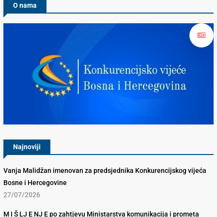
O nama
Konkurencijsko Vijeće BiH
Najnoviji
Vanja Malidžan imenovan za predsjednika Konkurencijskog vijeća
Bosne i Hercegovine
27/07/2026
M I Š LJ E NJ E po zahtjevu Ministarstva komunikacija i prometa