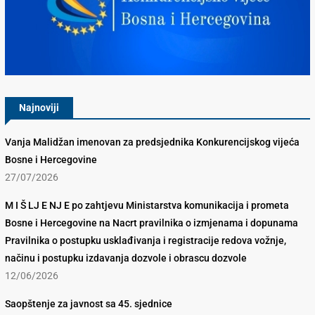
Konkurencijsko Vijeće BiH
Najnoviji
Vanja Malidžan imenovan za predsjednika Konkurencijskog vijeća
Bosne i Hercegovine
27/07/2026
M I Š LJ E NJ E po zahtjevu Ministarstva komunikacija i prometa
Bosne i Hercegovine na Nacrt pravilnika o izmjenama i dopunama
Pravilnika o postupku usklađivanja i registracije redova vožnje,
načinu i postupku izdavanja dozvole i obrascu dozvole
12/06/2026
Saopštenje za javnost sa 45. sjednice