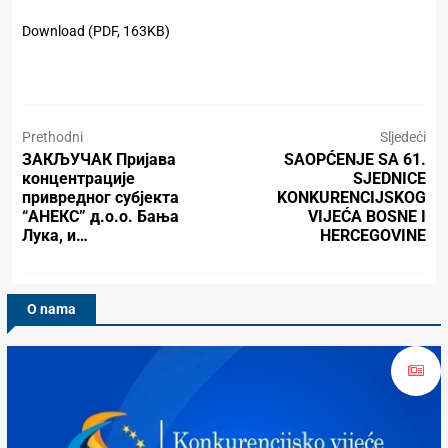
Download (PDF, 163KB)
Prethodni
Sljedeći
ЗАКЉУЧАК Пријава
SAOPĆENJE SA 61.
концентрације
SJEDNICE
привредног субјекта
KONKURENCIJSKOG
“АНЕКС” д.о.о. Бања
VIJEĆA BOSNE I
Лука, и…
HERCEGOVINE
O nama