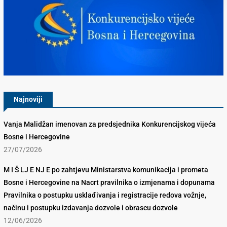
Konkurencijsko Vijeće BiH
Najnoviji
Vanja Malidžan imenovan za predsjednika Konkurencijskog vijeća
Bosne i Hercegovine
27/07/2026
M I Š LJ E NJ E po zahtjevu Ministarstva komunikacija i prometa
Bosne i Hercegovine na Nacrt pravilnika o izmjenama i dopunama
Pravilnika o postupku usklađivanja i registracije redova vožnje,
načinu i postupku izdavanja dozvole i obrascu dozvole
12/06/2026