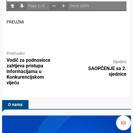
Page
1
/
8
Zoom
100%
PREUZMI
Prethodni
Vodič za podnosioce
Sljedeći
zahtjeva pristupa
SAOPĆENJE sa 2.
informacijama u
sjednice
Konkurencijskom
vijeću
O nama