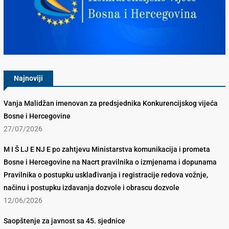
Konkurencijsko Vijeće BiH
Najnoviji
Vanja Malidžan imenovan za predsjednika Konkurencijskog vijeća
Bosne i Hercegovine
27/07/2026
M I Š LJ E NJ E po zahtjevu Ministarstva komunikacija i prometa
Bosne i Hercegovine na Nacrt pravilnika o izmjenama i dopunama
Pravilnika o postupku usklađivanja i registracije redova vožnje,
načinu i postupku izdavanja dozvole i obrascu dozvole
12/06/2026
Saopštenje za javnost sa 45. sjednice