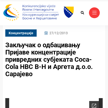
Kонцентрације
27/12/2013
Закључак о одбацивању
Пријаве концентрације
привредних субјекaта Coca-
Cola HBC B-H и Аргета д.о.о.
Сарајево