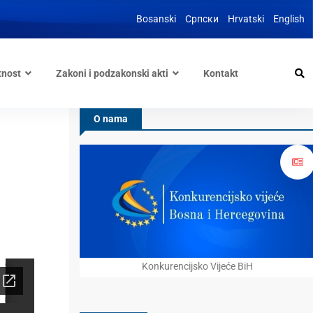
Bosanski
Српски
Hrvatski
English
tnost
Zakoni i podzakonski akti
Kontakt
O nama
Konkurencijsko Vijeće BiH