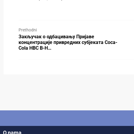
Prethodni
Закључак о одбацивању Пријаве
концентрације привредних субјекaта Coca-
Cola HBC B-H…
O nama