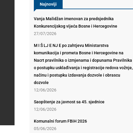
Najnoviji
Vanja Malidžan imenovan za predsjednika
Konkurencijskog vijeća Bosne i Hercegovine
27/07/2026
M I Š LJ E NJ E po zahtjevu Ministarstva
komunikacija i prometa Bosne i Hercegovine na
Nacrt pravilnika o izmjenama i dopunama Pravilnika
o postupku usklađivanja i registracije redova vožnje,
načinu i postupku izdavanja dozvole i obrascu
dozvole
12/06/2026
Saopštenje za javnost sa 45. sjednice
12/06/2026
Komunalni forum FBiH 2026
05/06/2026