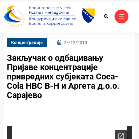
Kонцентрације
27/12/2013
Закључак о одбацивању
Пријаве концентрације
привредних субјекaта Coca-
Cola HBC B-H и Аргета д.о.о.
Сарајево