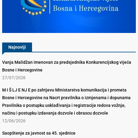
Konkurencijsko Vijeće BiH
Najnoviji
Vanja Malidžan imenovan za predsjednika Konkurencijskog vijeća
Bosne i Hercegovine
27/07/2026
M I Š LJ E NJ E po zahtjevu Ministarstva komunikacija i prometa
Bosne i Hercegovine na Nacrt pravilnika o izmjenama i dopunama
Pravilnika o postupku usklađivanja i registracije redova vožnje,
načinu i postupku izdavanja dozvole i obrascu dozvole
12/06/2026
Saopštenje za javnost sa 45. sjednice